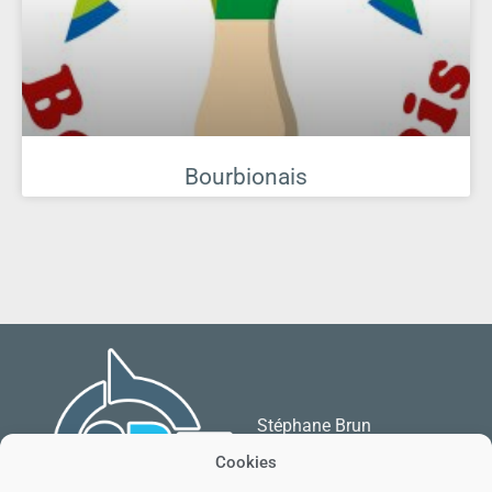
Bourbionais
Stéphane Brun
03170 Chamblet
Cookies
06.69.96.70.70